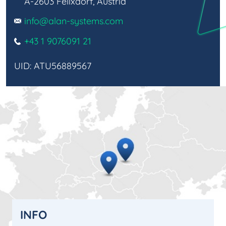
A-2603 Felixdorf, Austria
info@alan-systems.com
+43 1 9076091 21
UID: ATU56889567
INFO